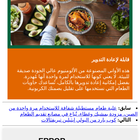
قابلة لإعادة التدوير
هذه الأواني المصنوعة من الألومنيوم عالي الجودة صديقة
للبيئة. لا يعني كونها للاستخدام لمرة واحدة أنها مُهدرة.
بفضل إمكانية إعادة تدويرها بالكامل، تُساعدك حاويات
الطعام التي نستخدمها على تقليل بصمتك الكربونية.
سابق:
علبة طعام مستطيلة شفافة للاستخدام مرة واحدة من
الصين، مزودة بمشبك وغطاء، تُباع في مصانع تقديم الطعام
التالي:
كوب بارد من البولي إيثيلين تيريفثالات