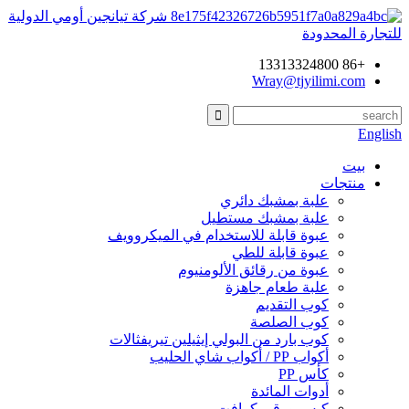
شركة تيانجين أومي الدولية
للتجارة المحدودة
+86 13313324800
Wray@tjyilimi.com
English
بيت
منتجات
علبة بمشبك دائري
علبة بمشبك مستطيل
عبوة قابلة للاستخدام في الميكروويف
عبوة قابلة للطي
عبوة من رقائق الألومنيوم
علبة طعام جاهزة
كوب التقديم
كوب الصلصة
كوب بارد من البولي إيثيلين تيريفثالات
أكواب PP / أكواب شاي الحليب
كأس PP
أدوات المائدة
كيس ورقي كرافت