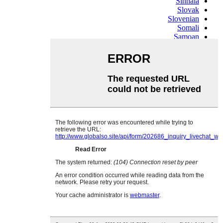
Sinhala
Slovak
Slovenian
Somali
Samoan
Scots Gaelic
Shona
Sindhi
Sundanese
Swahili
Tajik
Tamil
Telugu
Thai
Ukrainian
Urdu
Uzbek
Vietnamese
Welsh
Xhosa
Yiddish
Yoruba
Zulu
Kinyarwanda
Tatar