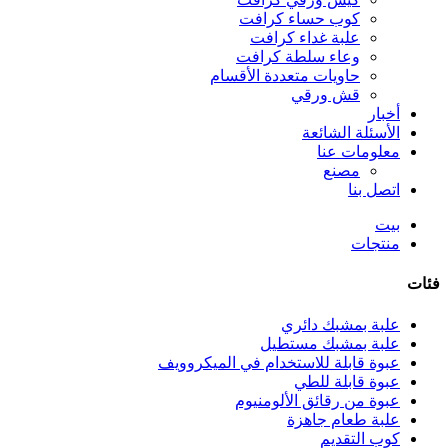
كوب حساء كرافت
علبة غداء كرافت
وعاء سلطة كرافت
حاويات متعددة الأقسام
قش ورقي
أخبار
الأسئلة الشائعة
معلومات عنا
مصنع
اتصل بنا
بيت
منتجات
فئات
علبة بمشبك دائري
علبة بمشبك مستطيل
عبوة قابلة للاستخدام في الميكروويف
عبوة قابلة للطي
عبوة من رقائق الألومنيوم
علبة طعام جاهزة
كوب التقديم