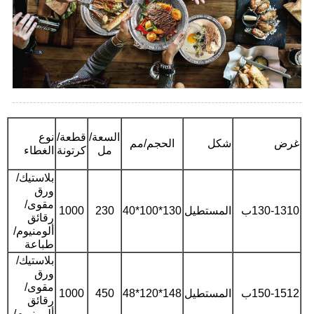
السعة/
قطعة/
نوع
غرض
شكل
الحجم/مم
مل
كرتونة
الغطاء
بلاستيك/
ورق
مقوى/
130-1310ب
المستطيل
130*100*40
230
1000
رقائق
ألومنيوم/
طباعة
بلاستيك/
ورق
مقوى/
150-1512ب
المستطيل
148*120*48
450
1000
رقائق
ألومنيوم/