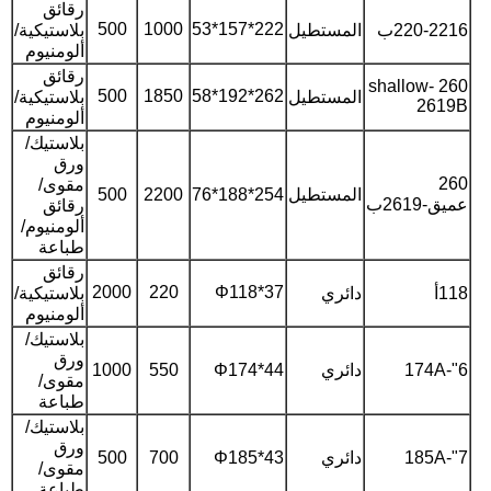
رقائق
500
1000
222*157*53
220-2216ب
المستطيل
بلاستيكية/
ألومنيوم
رقائق
260 shallow-
500
1850
262*192*58
المستطيل
بلاستيكية/
2619B
ألومنيوم
بلاستيك/
ورق
260
مقوى/
المستطيل
254*188*76
2200
500
عميق-2619ب
رقائق
ألومنيوم/
طباعة
رقائق
2000
220
Φ118*37
118أ
دائري
بلاستيكية/
ألومنيوم
بلاستيك/
ورق
6"-174A
دائري
Φ174*44
550
1000
مقوى/
طباعة
بلاستيك/
ورق
7"-185A
دائري
Φ185*43
700
500
مقوى/
طباعة