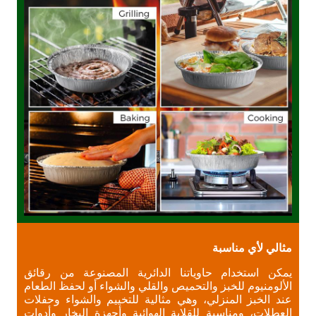
مثالي لأي مناسبة
يمكن استخدام حاوياتنا الدائرية المصنوعة من رقائق
الألومنيوم للخبز والتحميص والقلي والشواء أو لحفظ الطعام
عند الخبز المنزلي، وهي مثالية للتخييم والشواء وحفلات
العطلات، ومناسبة للقلاية الهوائية وأجهزة البخار وأدوات