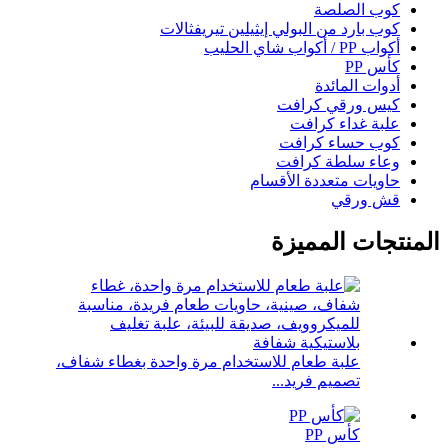
كوب الصلصة
كوب بارد من البولي إيثيلين تيريفثالات
أكواب PP / أكواب شاي الحليب
كأس PP
أدوات المائدة
كيس ورقي كرافت
علبة غداء كرافت
كوب حساء كرافت
وعاء سلطة كرافت
حاويات متعددة الأقسام
قش ورقي
المنتجات المميزة
علبة طعام للاستخدام مرة واحدة بغطاء شفاف،
تصميم فريد...
كأس PP