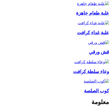
علبة طعام جاهزة
علبة غداء كرافت
قش ورقي
وعاء سلطة كرافت
كوب الصلصة
معلومة