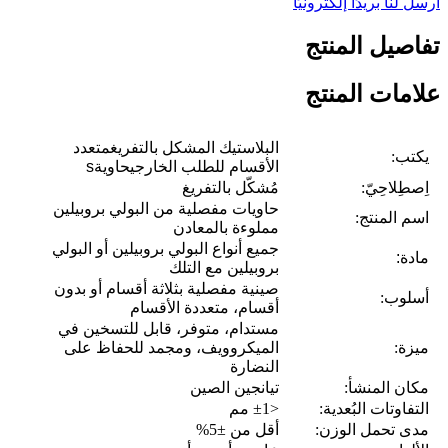
أرسل لنا بريدًا إلكترونيًا
تفاصيل المنتج
علامات المنتج
البلاستيك المشكل بالتفريغ
متعدد
يكتب:
الأقسام
للطلب الخارجي
حاوية
s
اِصطِلاحِيّ:
مُشكّل بالتفريغ
حاويات مفصلية من البولي بروبيلين
اسم المنتج:
مملوءة بالمعادن
جميع أنواع البولي بروبيلين أو البولي
مادة:
بروبيلين مع التلك
صينية مفصلية بثلاثة أقسام أو بدون
أسلوب
:
أقسام، متعددة الأقسام
مستدام، متوفر، قابل للتسخين في
ميزة:
الميكروويف، ومجمد للحفاظ على
النضارة
مكان المنشأ:
تيانجين الصين
التفاوتات البُعدية:
<±1 مم
مدى تحمل الوزن:
أقل من ±5%