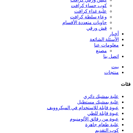
كوب حساء كرافت
علبة غداء كرافت
وعاء سلطة كرافت
حاويات متعددة الأقسام
قش ورقي
أخبار
الأسئلة الشائعة
معلومات عنا
مصنع
اتصل بنا
بيت
منتجات
فئات
علبة بمشبك دائري
علبة بمشبك مستطيل
عبوة قابلة للاستخدام في الميكروويف
عبوة قابلة للطي
عبوة من رقائق الألومنيوم
علبة طعام جاهزة
كوب التقديم