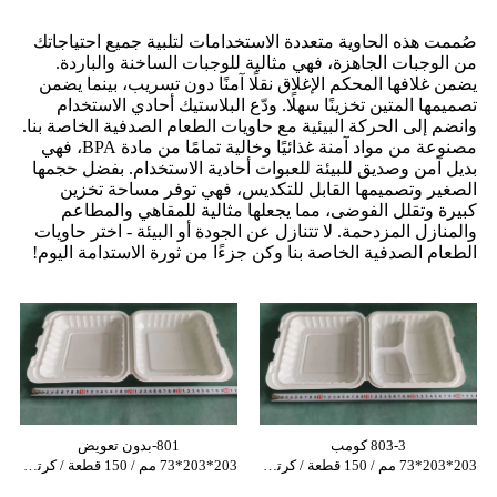
صُممت هذه الحاوية متعددة الاستخدامات لتلبية جميع احتياجاتك
من الوجبات الجاهزة، فهي مثالية للوجبات الساخنة والباردة.
يضمن غلافها المحكم الإغلاق نقلًا آمنًا دون تسريب، بينما يضمن
تصميمها المتين تخزينًا سهلًا. ودّع البلاستيك أحادي الاستخدام
وانضم إلى الحركة البيئية مع حاويات الطعام الصدفية الخاصة بنا.
مصنوعة من مواد آمنة غذائيًا وخالية تمامًا من مادة BPA، فهي
بديل آمن وصديق للبيئة للعبوات أحادية الاستخدام. بفضل حجمها
الصغير وتصميمها القابل للتكديس، فهي توفر مساحة تخزين
كبيرة وتقلل الفوضى، مما يجعلها مثالية للمقاهي والمطاعم
والمنازل المزدحمة. لا تتنازل عن الجودة أو البيئة - اختر حاويات
الطعام الصدفية الخاصة بنا وكن جزءًا من ثورة الاستدامة اليوم!
803-3 كومب
801-بدون تعويض
203*203*73 مم / 150 قطعة / كرتونة
203*203*73 مم / 150 قطعة / كرتونة