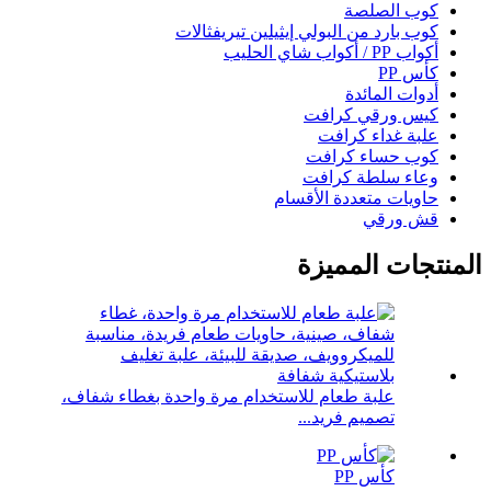
كوب الصلصة
كوب بارد من البولي إيثيلين تيريفثالات
أكواب PP / أكواب شاي الحليب
كأس PP
أدوات المائدة
كيس ورقي كرافت
علبة غداء كرافت
كوب حساء كرافت
وعاء سلطة كرافت
حاويات متعددة الأقسام
قش ورقي
المنتجات المميزة
علبة طعام للاستخدام مرة واحدة بغطاء شفاف،
تصميم فريد...
كأس PP