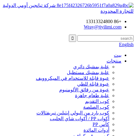
شركة تيانجين أومي الدولية
للتجارة المحدودة
+86 13313324800
Wray@tjyilimi.com
English
بيت
منتجات
علبة بمشبك دائري
علبة بمشبك مستطيل
عبوة قابلة للاستخدام في الميكروويف
عبوة قابلة للطي
عبوة من رقائق الألومنيوم
علبة طعام جاهزة
كوب التقديم
كوب الصلصة
كوب بارد من البولي إيثيلين تيريفثالات
أكواب PP / أكواب شاي الحليب
كأس PP
أدوات المائدة
كيس ورقي كرافت